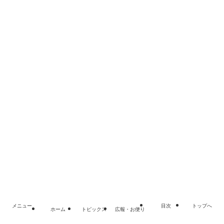
ホーム
トピックス
相談窓口一覧
広報・お便り
子育て支援
自立支援
障がい者支援
高齢者福祉
ボランティア
©
黒石市社会福祉協議会 Tel.0172-52-2674
メニュー
目次
トップへ
ホーム
トピックス
広報・お便り